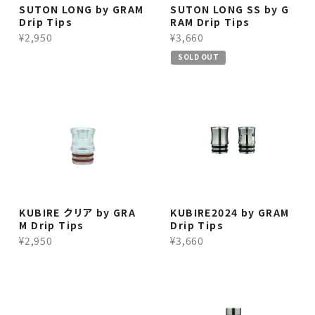
SUTON LONG by GRAM
SUTON LONG SS by G
Drip Tips
RAM Drip Tips
¥2,950
¥3,660
SOLD OUT
KUBIRE クリア by GRA
KUBIRE2024 by GRAM
M Drip Tips
Drip Tips
¥2,950
¥3,660