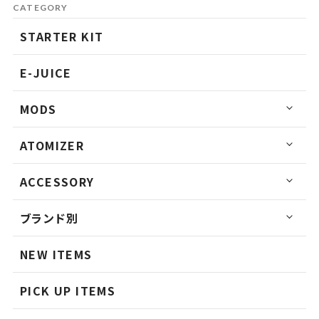
CATEGORY
STARTER KIT
E-JUICE
MODS
ATOMIZER
ACCESSORY
ブランド別
NEW ITEMS
PICK UP ITEMS