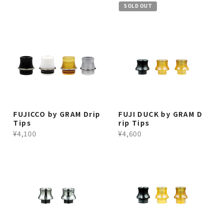
SOLD OUT
FUJICCO by GRAM Drip
FUJI DUCK by GRAM D
Tips
rip Tips
¥4,100
¥4,600