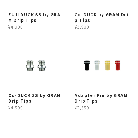
FUJI DUCK SS by GRA
Co-DUCK by GRAM Dri
M Drip Tips
p Tips
¥4,900
¥3,900
Co-DUCK SS by GRAM
Adapter Pin by GRAM
Drip Tips
Drip Tips
¥4,500
¥2,550