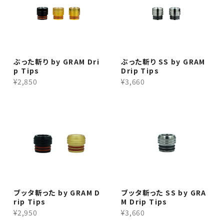
ぶった斬り by GRAM Dri
ぶった斬り SS by GRAM
p Tips
Drip Tips
¥2,850
¥3,660
ブッタ斬った by GRAM D
ブッタ斬った SS by GRA
rip Tips
M Drip Tips
¥2,950
¥3,660