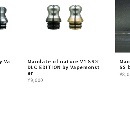
y Va
Mandate of nature V1 SS×
Man
DLC EDITION by Vapemonst
SS 
er
¥8,0
¥9,000