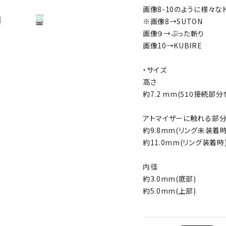
画像8-10のように様々
※画像8→SUTON
画像９→ぶった斬り
画像10→KUBIRE
・サイズ
高さ
約7.2 mm(510接続部
アトマイザーに触れる部
約9.8mm(リング未装着時
約11.0mm(リング装着時
内径
約3.0mm(底部)
約5.0mm(上部)