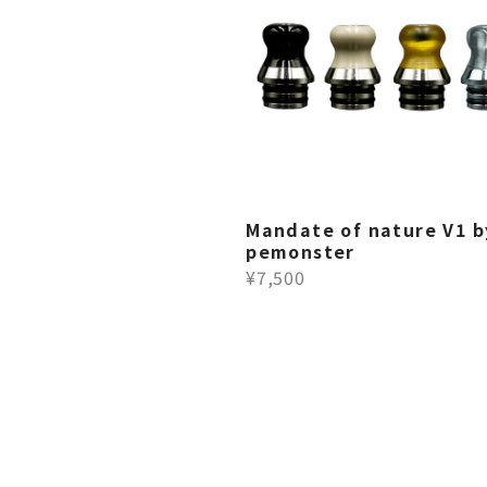
Mandate of nature V1 b
pemonster
¥7,500