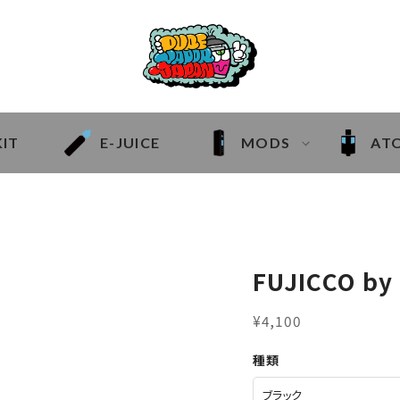
KIT
E-JUICE
MODS
AT
FUJICCO by
¥4,100
種類