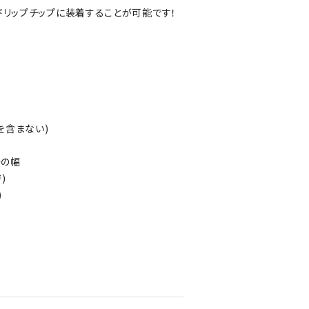
なドリップチップに装着することが可能です！
分を含まない)
分の幅
)
)