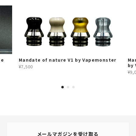
pe
Mandate of nature V1 by Vapemonster
Ma
by
¥7,500
¥9,
メールマガジンを受け取る