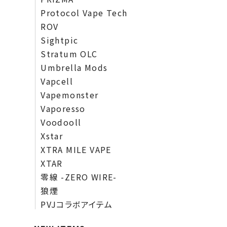
Protocol Vape Tech
ROV
Sightpic
Stratum OLC
Umbrella Mods
Vapcell
Vapemonster
Vaporesso
Voodooll
Xstar
XTRA MILE VAPE
XTAR
零線 -ZERO WIRE-
狼煙
PVJコラボアイテム