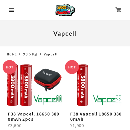
Vapcell
HOME
ブランド別
Vapcell
F38 Vapcell 18650 380
F38 Vapcell 18650 380
0mAh 2pcs
0mAh
¥3,600
¥1,900