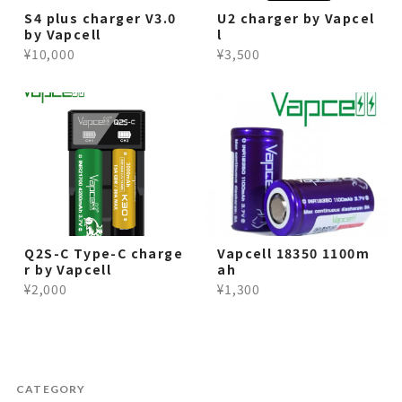
S4 plus charger V3.0
U2 charger by Vapcel
by Vapcell
l
¥10,000
¥3,500
Q2S-C Type-C charge
Vapcell 18350 1100m
r by Vapcell
ah
¥2,000
¥1,300
CATEGORY