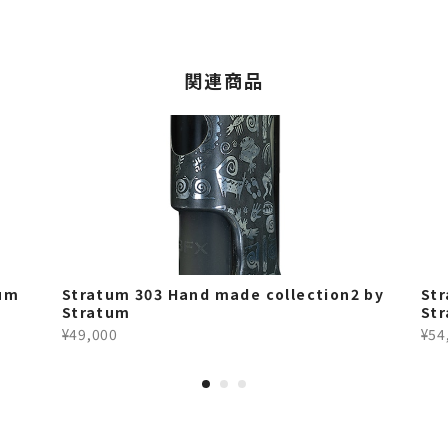
関連商品
um
Stratum 303 Hand made collection2 by
St
Stratum
St
¥49,000
¥54