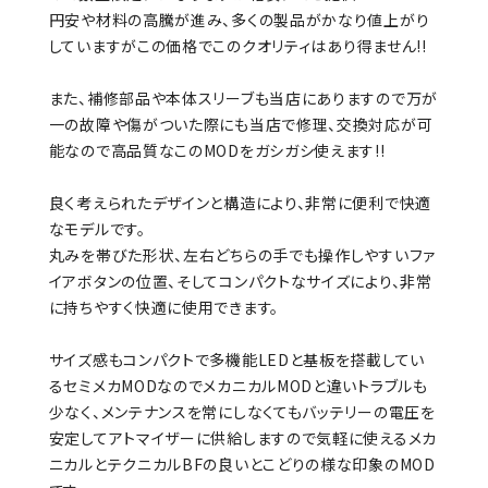
円安や材料の高騰が進み、多くの製品がかなり値上がり
していますがこの価格でこのクオリティはあり得ません!!
また、補修部品や本体スリーブも当店にありますので万が
一の故障や傷がついた際にも当店で修理、交換対応が可
能なので高品質なこのMODをガシガシ使えます!!
良く考えられたデザインと構造により、非常に便利で快適
なモデルです。
丸みを帯びた形状、左右どちらの手でも操作しやすいファ
イアボタンの位置、そしてコンパクトなサイズにより、非常
に持ちやすく快適に使用できます。
サイズ感もコンパクトで多機能LEDと基板を搭載してい
るセミメカMODなのでメカニカルMODと違いトラブルも
少なく、メンテナンスを常にしなくてもバッテリーの電圧を
安定してアトマイザーに供給しますので気軽に使えるメカ
ニカルとテクニカルBFの良いとこどりの様な印象のMOD