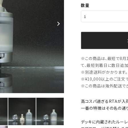
数量
※この商品は、最短で8月1
て、最短到着日に数日追加
※別途送料がかかります。
※¥10,000以上のご注
※この商品は海外配送でき
高コスパ過ぎるRTAが入
一番の特徴はその名の通り
デッキに内蔵されたルーレ