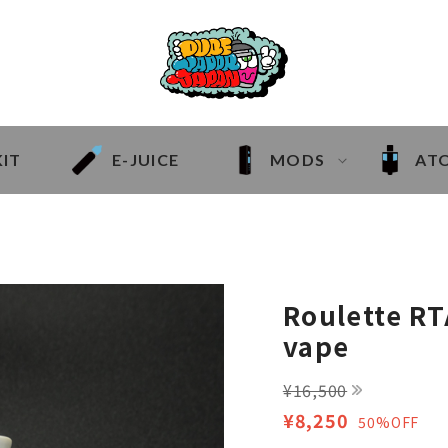
KIT
E-JUICE
MODS
AT
Roulette RT
vape
¥16,500
¥8,250
50%OFF