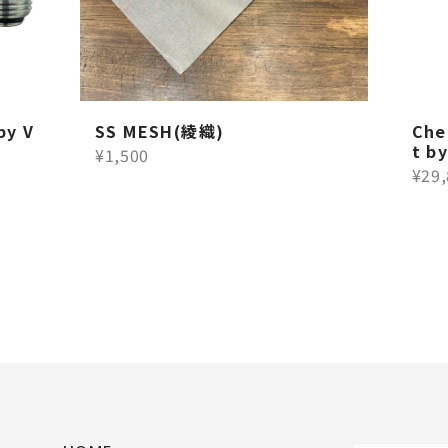
by V
SS MESH(綾織)
Che
t b
¥1,500
¥29