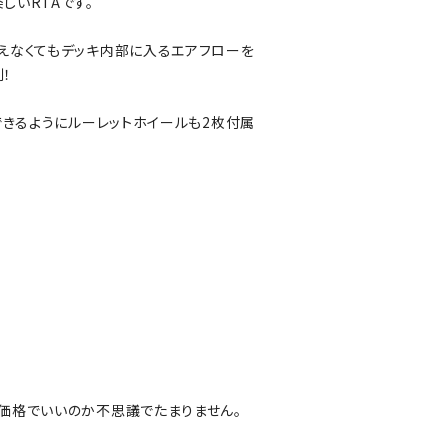
しいRTAです。
えなくてもデッキ内部に入るエアフローを
！
応できるようにルーレットホイールも2枚付属
価格でいいのか不思議でたまりません。