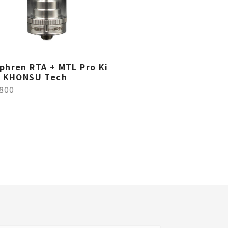
phren RTA + MTL Pro Ki
y KHONSU Tech
,800