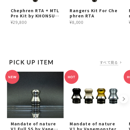
Chephren RTA + MTL
Rangers Kit For Che
Pro Kit by KHONSU T
phren RTA
ech
¥29,800
¥8,000
PICK UP ITEM
すべて見る
Mandate of nature
Mandate of nature
V1 Full SS by Vapem
V1 by Vapemonster