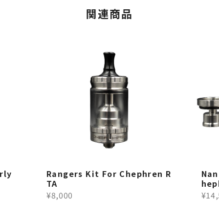
関連商品
rly
Rangers Kit For Chephren R
Nan
TA
hep
¥8,000
¥14