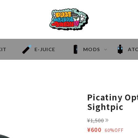
KIT
E-JUICE
MODS
AT
Picatiny Op
Sightpic
¥1,500
¥600
60%OFF