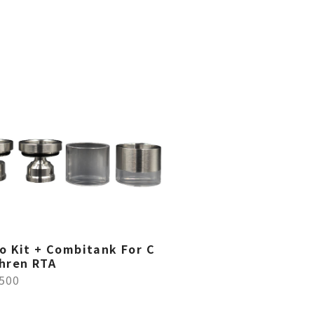
o Kit + Combitank For C
hren RTA
,500