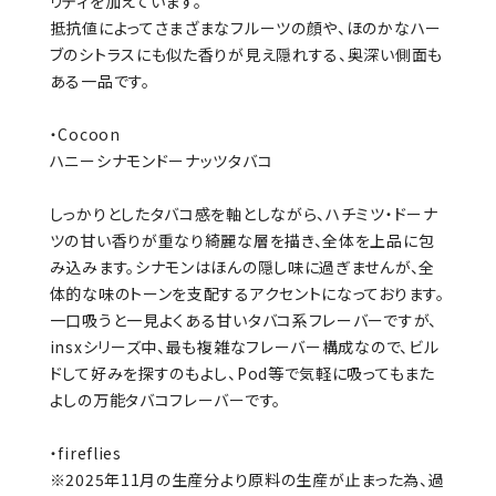
リティを加えています。
抵抗値によってさまざまなフルーツの顔や、ほのかなハー
ブのシトラスにも似た香りが見え隠れする、奥深い側面も
ある一品です。
・Cocoon
ハニーシナモンドーナッツタバコ
しっかりとしたタバコ感を軸としながら、ハチミツ・ドーナ
ツの甘い香りが重なり綺麗な層を描き、全体を上品に包
み込みます。シナモンはほんの隠し味に過ぎませんが、全
体的な味のトーンを支配するアクセントになっております。
一口吸うと一見よくある甘いタバコ系フレーバーですが、
insxシリーズ中、最も複雑なフレーバー構成なので、ビル
ドして好みを探すのもよし、Pod等で気軽に吸ってもまた
よしの万能タバコフレーバーです。
・fireflies
※2025年11月の生産分より原料の生産が止まった為、過