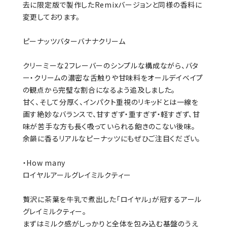
去に限定版で製作したRemixバージョンと同様の香料に
変更しております。
ピーナッツバターバナナクリーム
クリーミーな2フレーバーのシンプルな構成ながら、バタ
ー・クリームの濃密な舌触りや甘味料をオールデイベイプ
の観点から完璧な割合になるよう追及しました。
甘く、そして分厚く、インパクト重視のリキッドとは一線を
画す絶妙なバランスで、甘すぎず・重すぎず・軽すぎず、甘
味が苦手な方も長く吸っていられる飽きのこない後味。
余韻に香るリアルなピーナッツにもぜひご注目くだざい。
・How many
ロイヤルアールグレイミルクティー
贅沢に茶葉を牛乳で煮出した「ロイヤル」が冠するアール
グレイミルクティー。
まずはミルク感がしっかりと全体を包み込む基盤のうえ