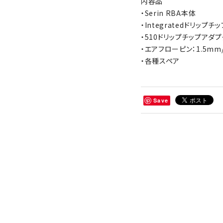
内容品
・Serin RBA本体
・Integratedドリップチッ
・510ドリップチップアダ
・エアフローピン：1.5mm/2
・各種スペア
Save