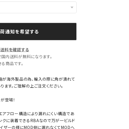
荷通知を希望する
送料を確認する
文で国内送料が無料になります。
る商品です。
箱が海外製品の為、輸入の際に角が潰れて
ります。ご理解の上ご注文ください。
ーが登場！
トップエアフロー構造により漏れにくい構造であ
タンクに装着できるRBAなので万が一ビルド
イザーの様にMOD側に漏れなくてMODへ