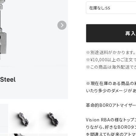
再入
※別途送料がかかります。
※¥10,000以上のご注
※この商品は海外配送でき
※現在在庫のある商品の
いたり多少のダメージがあ
革命的BOROアトマイザ
Vision RBAの様な
りながら、好きなBORO
を間違えても従来のアトマ