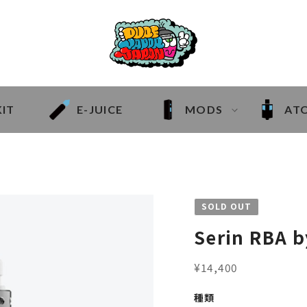
KIT
E-JUICE
MODS
AT
SOLD OUT
Serin RBA b
¥14,400
種類