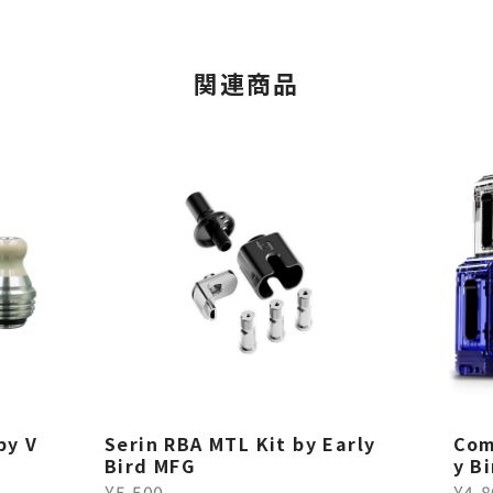
関連商品
by V
Serin RBA MTL Kit by Early
Com
Bird MFG
y B
¥5,500
¥4,8