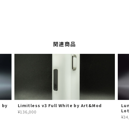
関連商品
 by
Limitless v3 Full White by Art&Mod
Lu
Lo
¥136,000
¥34