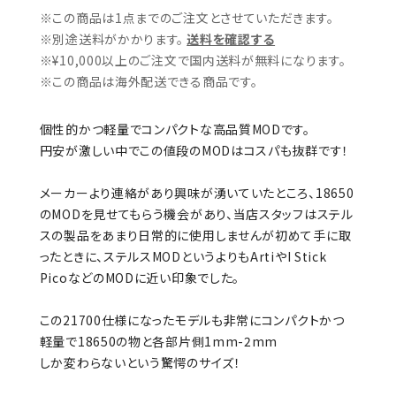
※この商品は1点までのご注文とさせていただきます。
※別途送料がかかります。
送料を確認する
※¥10,000以上のご注文で国内送料が無料になります。
※この商品は海外配送できる商品です。
個性的かつ軽量でコンパクトな高品質MODです。
円安が激しい中でこの値段のMODはコスパも抜群です！
メーカーより連絡があり興味が湧いていたところ、18650
のMODを見せてもらう機会があり、当店スタッフはステル
スの製品をあまり日常的に使用しませんが初めて手に取
ったときに、ステルスMODというよりもArtiやI Stick
PicoなどのMODに近い印象でした。
この21700仕様になったモデルも非常にコンパクトかつ
軽量で18650の物と各部片側1mm-2mm
しか変わらないという驚愕のサイズ！