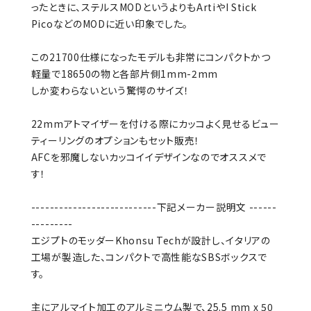
ったときに、ステルスMODというよりもArtiやI Stick
PicoなどのMODに近い印象でした。
この21700仕様になったモデルも非常にコンパクトかつ
軽量で18650の物と各部片側1mm-2mm
しか変わらないという驚愕のサイズ！
22mmアトマイザーを付ける際にカッコよく見せるビュー
ティーリングのオプションもセット販売！
AFCを邪魔しないカッコイイデザインなのでオススメで
す！
---------------------------下記メーカー説明文 ------
---------
エジプトのモッダーKhonsu Techが設計し、イタリアの
工場が製造した、コンパクトで高性能なSBSボックスで
す。
主にアルマイト加工のアルミニウム製で、25.5 mm x 50