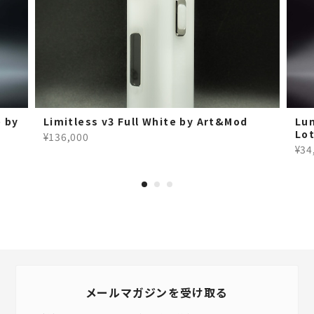
 by
Limitless v3 Full White by Art&Mod
Lu
Lo
¥136,000
¥34
メールマガジンを受け取る